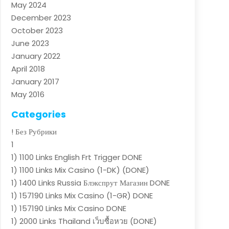
May 2024
December 2023
October 2023
June 2023
January 2022
April 2018
January 2017
May 2016
Categories
! Без Рубрики
1
1) 1100 Links English Frt Trigger DONE
1) 1100 Links Mix Casino (1-DK) (DONE)
1) 1400 Links Russia Блэкспрут Магазин DONE
1) 157190 Links Mix Casino (1-GR) DONE
1) 157190 Links Mix Casino DONE
1) 2000 Links Thailand เว็บซื้อหวย (DONE)