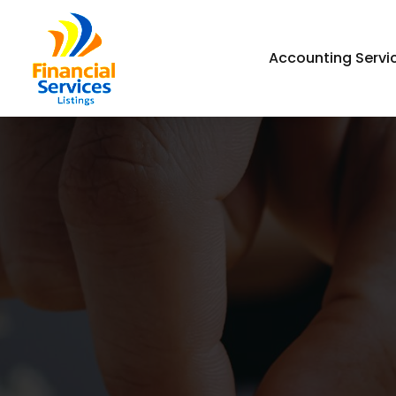
Accounting Servi