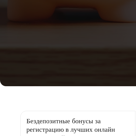
Бездепозитные бонусы за
регистрацию в лучших онлайн