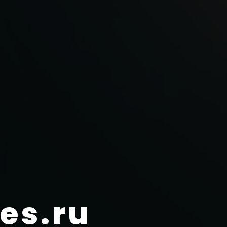
es.ru