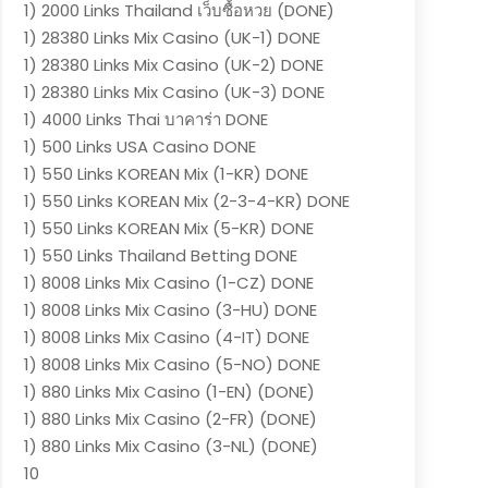
1) 2000 Links Thailand เว็บซื้อหวย (DONE)
1) 28380 Links Mix Casino (UK-1) DONE
1) 28380 Links Mix Casino (UK-2) DONE
1) 28380 Links Mix Casino (UK-3) DONE
1) 4000 Links Thai บาคาร่า DONE
1) 500 Links USA Casino DONE
1) 550 Links KOREAN Mix (1-KR) DONE
1) 550 Links KOREAN Mix (2-3-4-KR) DONE
1) 550 Links KOREAN Mix (5-KR) DONE
1) 550 Links Thailand Betting DONE
1) 8008 Links Mix Casino (1-CZ) DONE
1) 8008 Links Mix Casino (3-HU) DONE
1) 8008 Links Mix Casino (4-IT) DONE
1) 8008 Links Mix Casino (5-NO) DONE
1) 880 Links Mix Casino (1-EN) (DONE)
1) 880 Links Mix Casino (2-FR) (DONE)
1) 880 Links Mix Casino (3-NL) (DONE)
10