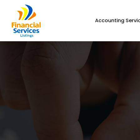
Accounting Servi