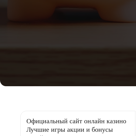
Официальный сайт онлайн казино
Лучшие игры акции и бонусы