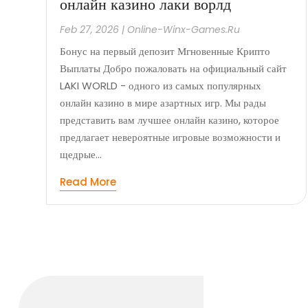
онлайн казино лаки ворлд
Feb 27, 2026
|
Online-Winx-Games.ru
Бонус на первый депозит Мгновенные Крипто
Выплаты Добро пожаловать на официальный сайт
LAKI WORLD - одного из самых популярных
онлайн казино в мире азартных игр. Мы рады
представить вам лучшее онлайн казино, которое
предлагает невероятные игровые возможности и
щедрые...
Read More