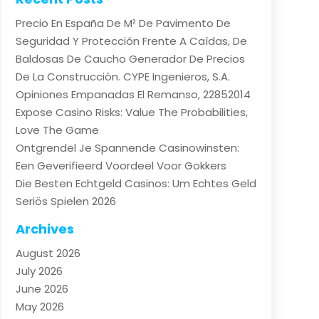
Precio En España De M² De Pavimento De
Seguridad Y Protección Frente A Caídas, De
Baldosas De Caucho Generador De Precios
De La Construcción. CYPE Ingenieros, S.A.
Opiniones Empanadas El Remanso, 22852014
Expose Casino Risks: Value The Probabilities,
Love The Game
Ontgrendel Je Spannende Casinowinsten:
Een Geverifieerd Voordeel Voor Gokkers
Die Besten Echtgeld Casinos: Um Echtes Geld
Seriös Spielen 2026
Archives
August 2026
July 2026
June 2026
May 2026